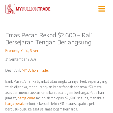
Skip
to
content
Emas Pecah Rekod $2,600 – Rali
Bersejarah Tengah Berlangsung
Economy
,
Gold
,
Silver
21 September 2024
Dean Arif,
MY Bullion Trade
:
Bank Pusat Amerika Syarikat atau singkatannya, Fed, seperti yang
telah dijangka, mengurangkan kadar faedah sebanyak 50 mata
asas dan mencetuskan kenaikan pada logam berharga. Pada hari
Jumaat,
harga emas
melonjak melepasi $2,600 seauns, manakala
harga perak
melonjak kepada lebih $31 seauns, apabila pelabur
berpusu-pusu ke aset selamat logam berharga.