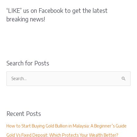
‘LIKE’ us on Facebook to get the latest
breaking news!
Search for Posts
S
e
a
r
Recent Posts
c
h
How to Start Buying Gold Bullion in Malaysia: A Beginner’s Guide
f
Gold Vs Fixed Deposit: Which Protects Your Wealth Better?